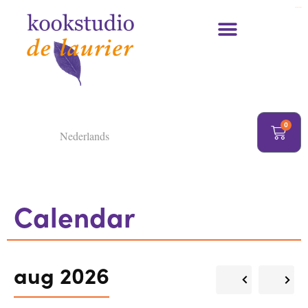
https://delaurier.nl/
Kookcursussen en kookworkshops
0
Nederlands
Calendar
aug 2026