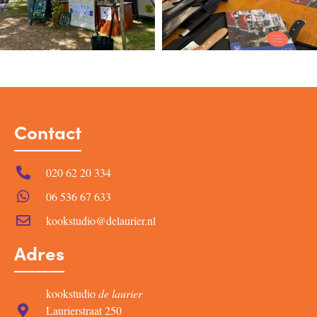
Contact
020 62 20 334
06 536 67 633
kookstudio@delaurier.nl
Adres
kookstudio
de laurier
Laurierstraat 250