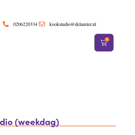
https://delaurier.nl/
0206220334
kookstudio@delaurier.nl
0
udio (weekdag)