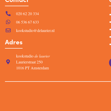
020 62 20 334
06 536 67 633
kookstudio@delaurier.nl
Adres
kookstudio
de laurier
Laurierstraat 250
1016 PT Amsterdam