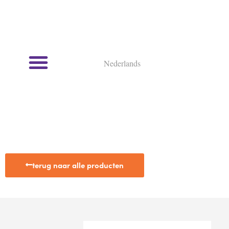
Nederlands
Kookcursussen en kookworkshops
terug naar alle producten