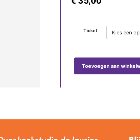
€
35,00
Ticket
Toevoegen aan winkel
Over kookstudio
de laurier
Bli