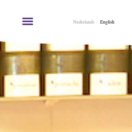
Nederlands
English
Kookcursussen en kookworkshops