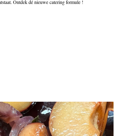
ntstaat. Ontdek dé nieuwe catering formule !