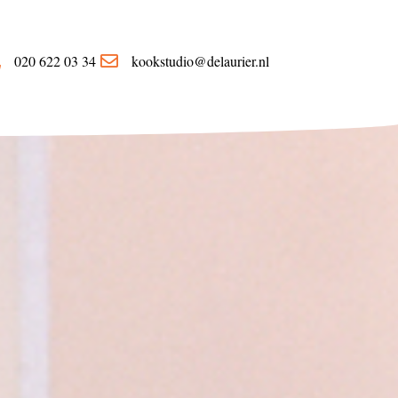
https://delaurier.nl/
020 622 03 34
kookstudio@delaurier.nl