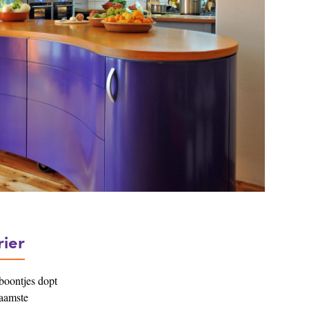
ier
 boontjes dopt
zaamste