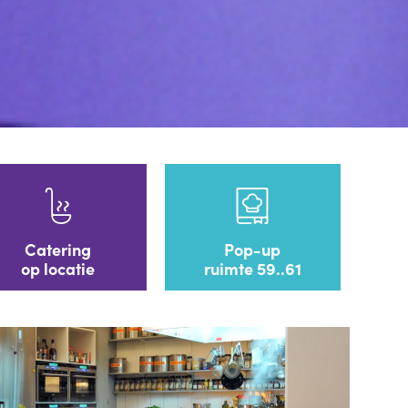
Catering
Pop-up
op locatie
ruimte 59..61