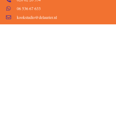
06 536 67 633
kookstudio@delaurier.nl
Adres
kookstudio
de laurier
Laurierstraat 250
1016 PT Amsterdam
Over kookstudio
de laurier
Over ons
Reviews
Veelgestelde vragen
Bereikbaarheid
Onze chefs