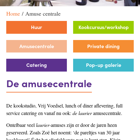
Home
/ Amuse centrale
Huur
Kookcursus/workshop
Amusecentrale
Private dining
Catering
Pop-up galerie
De amusecentrale
De kookstudio, Vrij Voedsel, lunch of diner aflevering, full
service catering en vanaf nu ook:
de laurier
amusecentrale.
Ontelbaar veel
laurier
-amuses zijn er door de jaren heen
geserveerd. Zoals Zoë het noemt: ‘de pareltjes van 30 jaar
kookkunst!’ Écht het allerlekkerste wat je kunt eten. Klein,