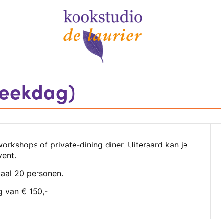
weekdag)
workshops of private-dining diner. Uiteraard kan je
vent.
aal 20 personen.
g van € 150,-