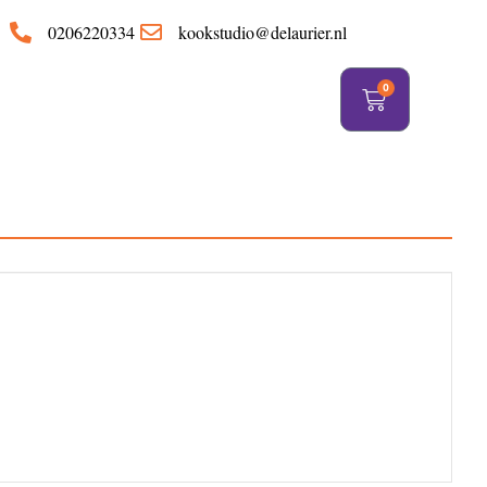
https://delaurier.nl/
0206220334
kookstudio@delaurier.nl
0