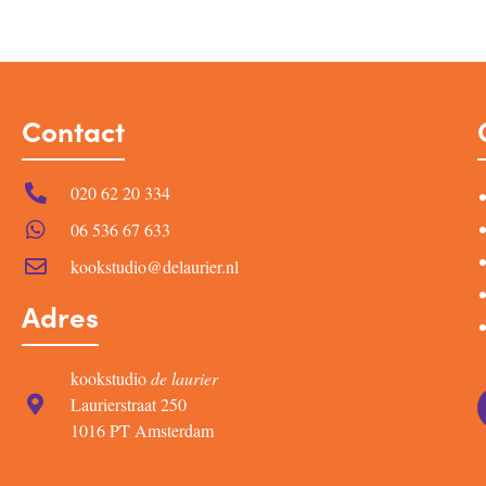
Contact
020 62 20 334
06 536 67 633
kookstudio@delaurier.nl
Adres
kookstudio
de laurier
Laurierstraat 250
1016 PT Amsterdam