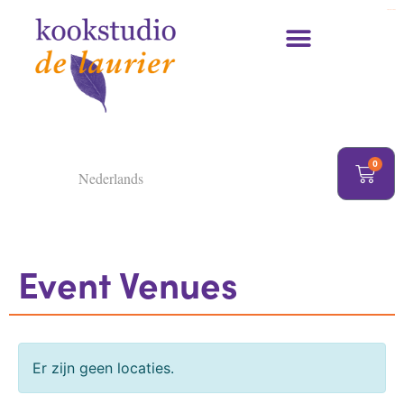
https://delaurier.nl/
Kookcursussen en kookworkshops
0
Nederlands
Event Venues
Er zijn geen locaties.