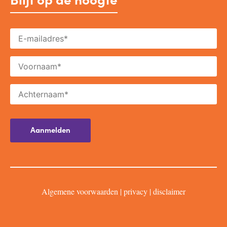
Algemene voorwaarden
|
privacy
|
disclaimer