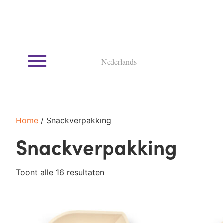
Nederlands
Kookcursussen en kookworkshops
Home
/ Snackverpakking
Snackverpakking
Toont alle 16 resultaten