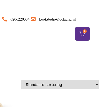
https://delaurier.nl/
0206220334
kookstudio@delaurier.nl
0