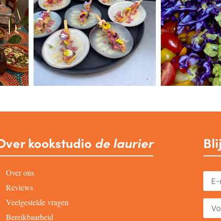
Over kookstudio
de laurier
Bli
Over ons
Reviews
Veelgestelde vragen
Bereikbaarheid