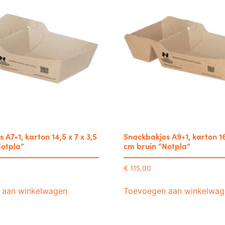
 A7+1, karton 14,5 x 7 x 3,5
Snackbakjes A9+1, karton 16 
Notpla”
cm bruin “Notpla”
€
115,00
 aan winkelwagen
Toevoegen aan winkelwag