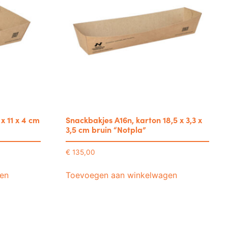
x 11 x 4 cm
Snackbakjes A16n, karton 18,5 x 3,3 x
3,5 cm bruin “Notpla”
€
135,00
en
Toevoegen aan winkelwagen