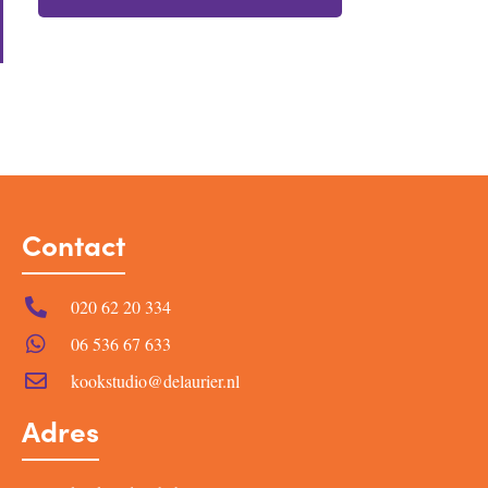
Contact
020 62 20 334
06 536 67 633
kookstudio@delaurier.nl
Adres