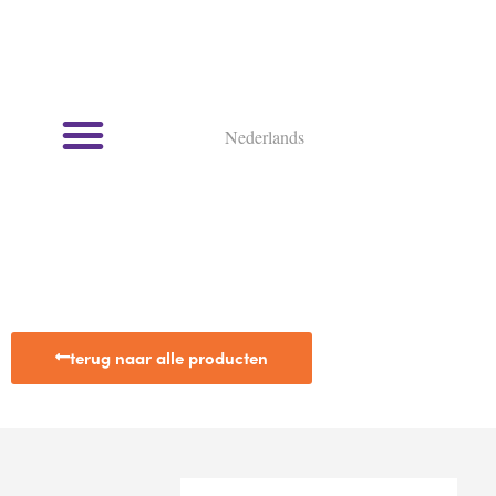
Nederlands
Kookcursussen en kookworkshops
terug naar alle producten