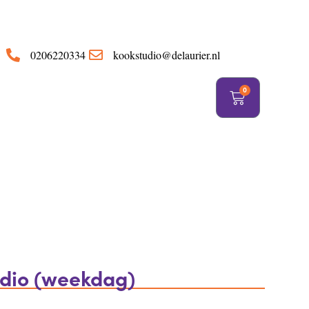
https://delaurier.nl/
0206220334
kookstudio@delaurier.nl
0
udio (weekdag)