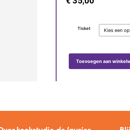
€
35,00
Ticket
Toevoegen aan winkel
Over kookstudio
de laurier
Bli