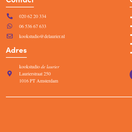
020 62 20 334
06 536 67 633
kookstudio@delaurier.nl
Adres
kookstudio
de laurier
Laurierstraat 250
1016 PT Amsterdam