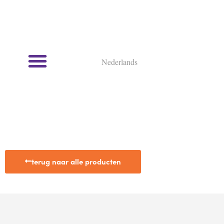
Nederlands
Kookcursussen en kookworkshops
terug naar alle producten