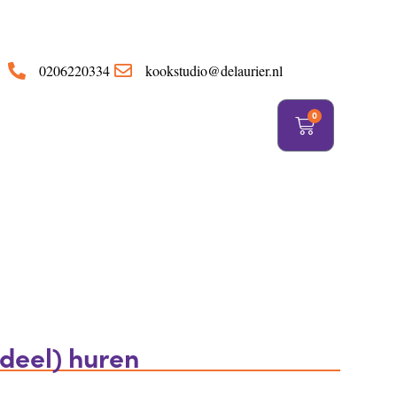
https://delaurier.nl/
0206220334
kookstudio@delaurier.nl
0
deel) huren