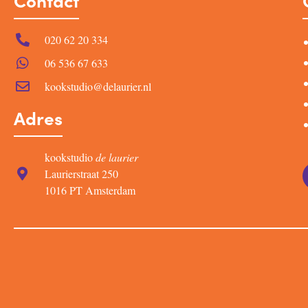
Contact
020 62 20 334
06 536 67 633
kookstudio@delaurier.nl
Adres
kookstudio
de laurier
Laurierstraat 250
1016 PT Amsterdam