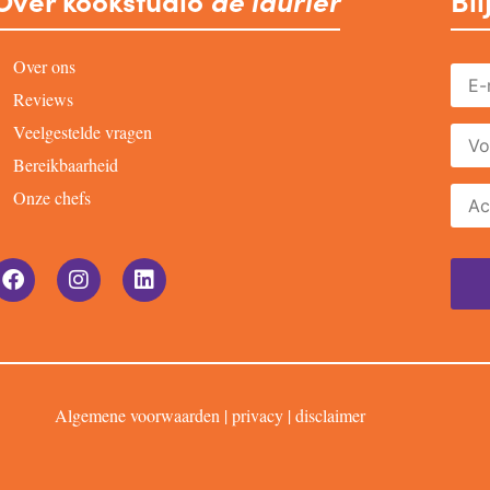
Over kookstudio
de laurier
Bli
Over ons
Reviews
Veelgestelde vragen
Bereikbaarheid
Onze chefs
Algemene voorwaarden
|
privacy
|
disclaimer