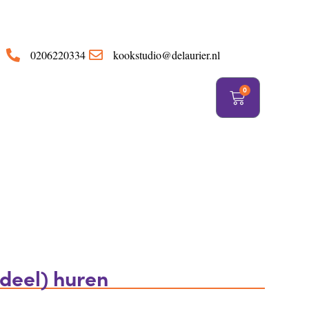
https://delaurier.nl/
0206220334
kookstudio@delaurier.nl
0
deel) huren