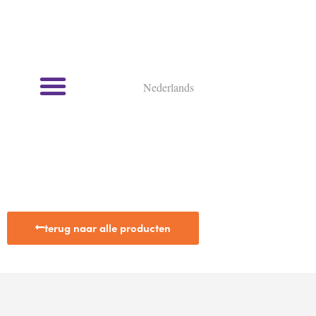
Nederlands
Kookcursussen en kookworkshops
terug naar alle producten