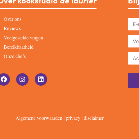
Over kookstudio
de laurier
Bli
Over ons
Reviews
Veelgestelde vragen
Bereikbaarheid
Onze chefs
Algemene voorwaarden
|
privacy
|
disclaimer