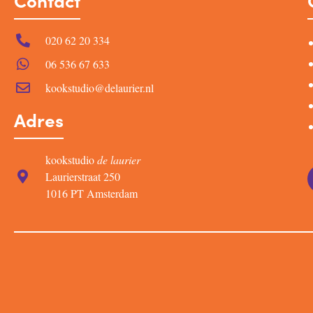
Contact
020 62 20 334
06 536 67 633
kookstudio@delaurier.nl
Adres
kookstudio
de laurier
Laurierstraat 250
1016 PT Amsterdam