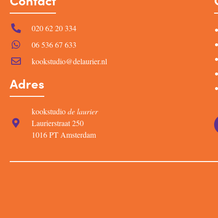
Contact
020 62 20 334
06 536 67 633
kookstudio@delaurier.nl
Adres
kookstudio
de laurier
Laurierstraat 250
1016 PT Amsterdam