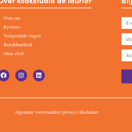
Over kookstudio
de laurier
Bli
Over ons
Reviews
Veelgestelde vragen
Bereikbaarheid
Onze chefs
Algemene voorwaarden
|
privacy
|
disclaimer