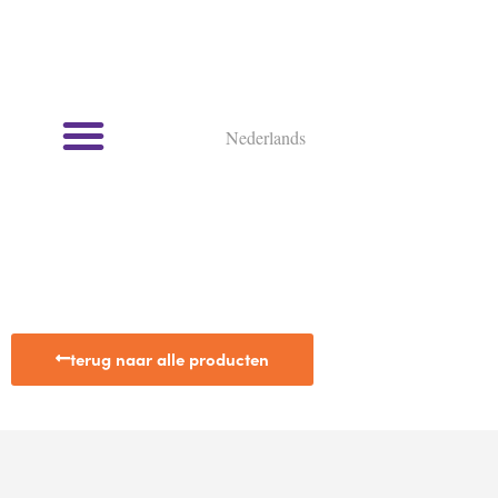
Nederlands
Kookcursussen en kookworkshops
terug naar alle producten