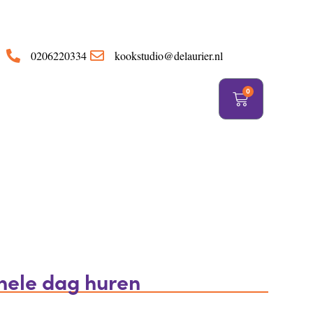
https://delaurier.nl/
0206220334
kookstudio@delaurier.nl
0
hele dag huren