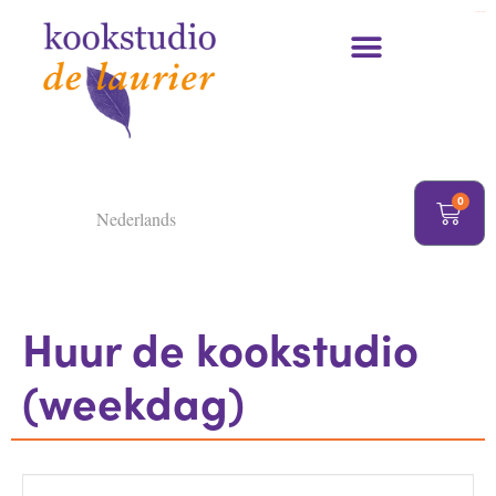
https://delaurier.nl/
Kookcursussen en kookworkshops
0
Nederlands
Huur de kookstudio
(weekdag)