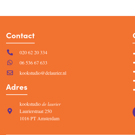
Contact
020 62 20 334
06 536 67 633
kookstudio@delaurier.nl
Adres
kookstudio
de laurier
Laurierstraat 250
1016 PT Amsterdam