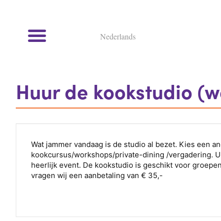
Nederlands
Kookcursussen en kookworkshops
Huur de kookstudio (