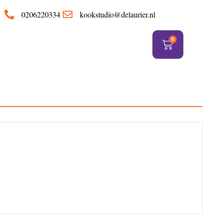
https://delaurier.nl/
0206220334
kookstudio@delaurier.nl
0