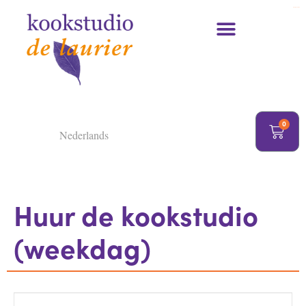
https://delaurier.nl/
Kookcursussen en kookworkshops
0
Nederlands
Huur de kookstudio
(weekdag)