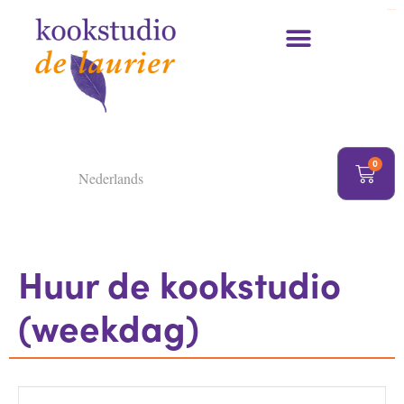
https://delaurier.nl/
Kookcursussen en kookworkshops
0
Nederlands
Huur de kookstudio
(weekdag)