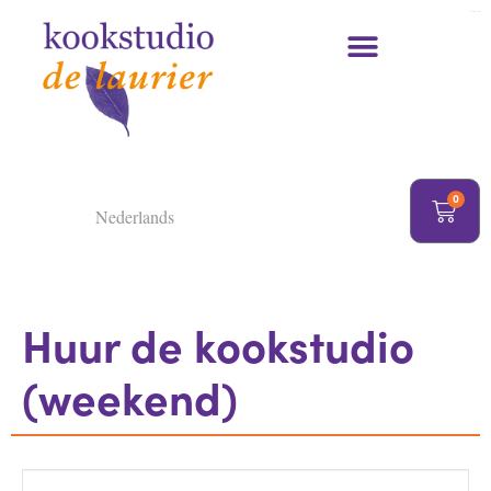
https://delaurier.nl/
Kookcursussen en kookworkshops
0
Nederlands
Huur de kookstudio
(weekend)