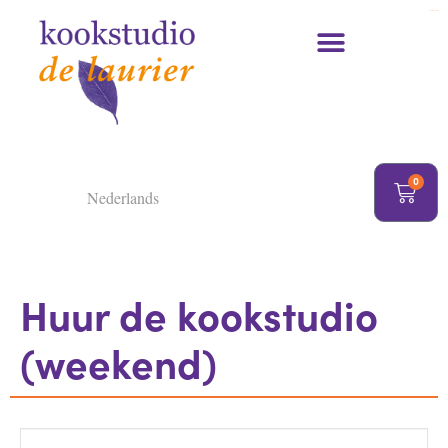
https://delaurier.nl/
Kookcursussen en kookworkshops
0
Nederlands
Huur de kookstudio
(weekend)