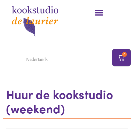
https://delaurier.nl/
Kookcursussen en kookworkshops
0
Nederlands
Huur de kookstudio
(weekend)