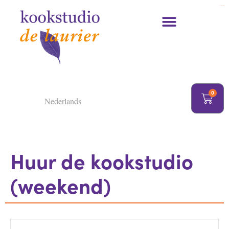
https://delaurier.nl/
Kookcursussen en kookworkshops
0
Nederlands
Huur de kookstudio
(weekend)